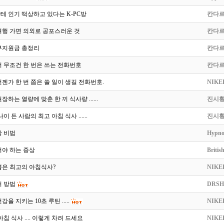
 인기 떡상하고 있다는 K-PC방
칸다
여행 가면 의외로 공포스러운 것
칸다
정부지원금 총정리
칸다
 무조건 한 번은 쓰는 전화번호
칸다
젠가 한 번 쯤은 쓸 일이 생길 전화번호.
NIKE
하는 열량에 맞춘 한 끼 식사량 ......
진시
나이 든 사람의 최고 아침 식사 ......
진시
장 비법
Hypno
어야 하는 증상
Britis
뽑은 최고의 아침식사?
NIKE
거 방법
DRSH
을 지키는 10초 루틴 .....
NIKE
침 식사 .... 이렇게 차려 드세요
NIKE