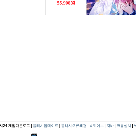
24 게임다운로드 |
플래시업데이트
|
플래시오류해결
|
쇽웨이브
|
자바
|
크롬설치
|
V