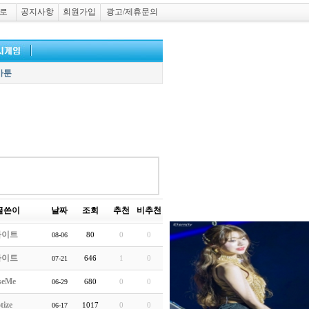
로
공지사항
회원가입
광고/제휴문의
카툰
글쓴이
날짜
조회
추천
비추천
라이트
80
0
0
08-06
라이트
646
1
0
07-21
seMe
680
0
0
06-29
tize
1017
0
0
06-17