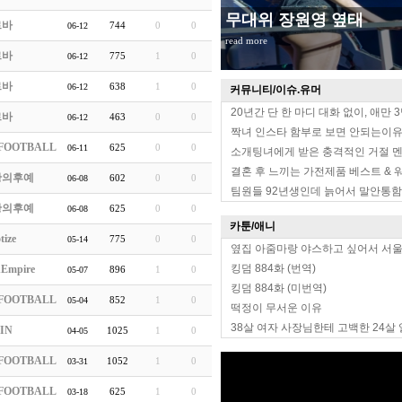
무대위 장원영 옆태
르바
744
0
0
06-12
read more
르바
775
1
0
06-12
르바
638
1
0
06-12
커뮤니티/이슈.유머
20년간 단 한 마디 대화 없이, 애만 
르바
463
0
0
06-12
짝녀 인스타 함부로 보면 안되는이
FOOTBALL
625
0
0
06-11
소개팅녀에게 받은 충격적인 거절 
결혼 후 느끼는 가전제품 베스트 & 
황의후예
602
0
0
06-08
팀원들 92년생인데 늙어서 말안통함
황의후예
625
0
0
06-08
카툰/애니
tize
775
0
0
05-14
옆집 아줌마랑 야스하고 싶어서 서
킹덤 884화 (번역)
hEmpire
896
1
0
05-07
킹덤 884화 (미번역)
FOOTBALL
852
1
0
05-04
떡정이 무서운 이유
38살 여자 사장님한테 고백한 24살
IN
1025
1
0
04-05
FOOTBALL
1052
1
0
03-31
FOOTBALL
625
1
0
03-18