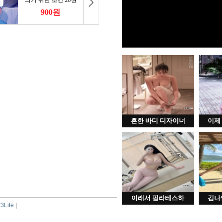
흔한 바디 디자이너
이제
이래서 필라테스하
김나
3Lite
|