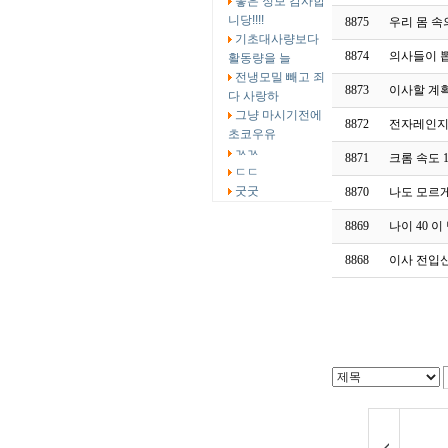
좋은 정보 감사합
니당!!!!
8875
우리 몸 속의
기초대사량보다
8874
의사들이 뽑은
활동량을 늘
전냉모밀 빼고 죄
8873
이사할 계획이
다 사랑하
그냥 마시기전에
8872
전자레인지로
초코우유
ㄳㄳ
8871
크롬 속도 
ㄷㄷ
굿굿
8870
나도 모르
8869
나이 40 이
8868
이사 전입