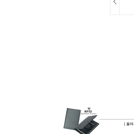
|
플래시