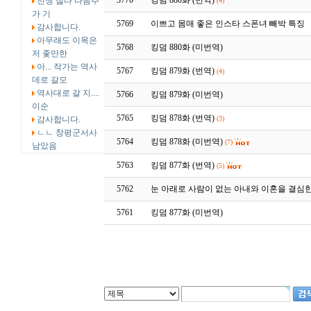
5770
킹덤 880화 (번역)
전쟁 싫다 다음주
(4)
가 기
5769
이쁘고 몸매 좋은 인스타 스폰녀 빼박 특징
감사합니다.
아무래도 이목은
5768
킹덤 880화 (미번역)
저 좇만한
아... 작가는 역사
5767
킹덤 879화 (번역)
(4)
데로 갈모
역사대로 갈 지....
5766
킹덤 879화 (미번역)
이순
5765
킹덤 878화 (번역)
감사합니다.
(3)
ㄴㄴ 창평군서사
5764
킹덤 878화 (미번역)
(7)
남았음
5763
킹덤 877화 (번역)
(5)
5762
눈 아래로 사람이 없는 아내와 이혼을 결심
5761
킹덤 877화 (미번역)