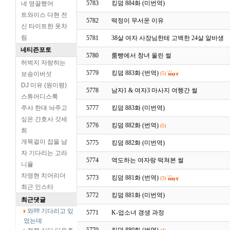
5783
킹덤 884화 (미번역)
네 영끌했어
트와이스 다현 전
5782
떡정이 무서운 이유
신 타이트한 옷차
림
5781
38살 여자 사장님한테 고백한 24살 알바생
네티즌포토
5780
룸빵에서 창녀 울린 썰
허벅지 자랑하는
5779
킹덤 883화 (번역)
보송이버섯
(5)
DJ 미유 (원미령)
5778
남자1 & 여자3 마사지 여행간 썰
스튜어디스룩
주사 한대 놔주고
5777
킹덤 883화 (미번역)
싶은 간호사 갓세
5776
킹덤 882화 (번역)
(5)
희
개목걸이 잡을 남
5775
킹덤 882화 (미번역)
자 기다리는 고라
5774
역도하는 여자랑 떡쳐본 썰
니율
차영현 치어리더
5773
킹덤 881화 (번역)
(3)
최근 인스타
5772
킹덤 881화 (미번역)
최근댓글
와!!!! 기다리고 있
5771
K-업소녀 갱생 과정
었는데