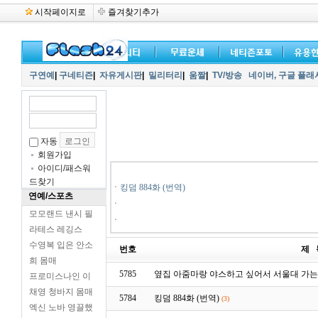
시작페이지로
즐겨찾기추가
구연예
|
구네티즌
|
자유게시판
|
밀리터리
|
움짤
|
TV/방송
네이버,
구글 플래
자동
회원가입
아이디/패스워
드찾기
ㆍ
킹덤 884화 (번역)
연예/스포츠
ㆍ
모모랜드 낸시 필
ㆍ
라테스 레깅스
수영복 입은 안소
번호
제 
희 몸매
5785
옆집 아줌마랑 야스하고 싶어서 서울대 가
프로미스나인 이
채영 청바지 몸매
5784
킹덤 884화 (번역)
(3)
엑신 노바 영끌했