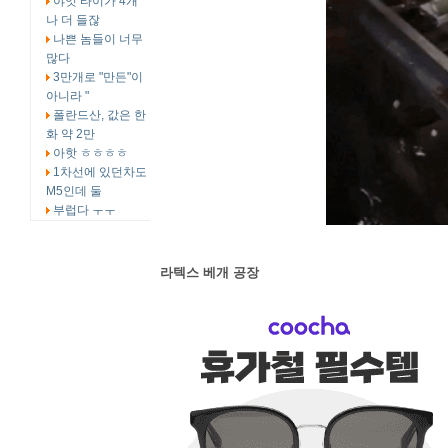
야잇 타이가 4개
나 더 들잖
나쁜 놈들이 너무
많다
3만개로 "만든"이
아니라 "
폴란드산, 값은 한
화 약 2만
아핫 ㅎㅎㅎㅎ
1차선에 있던차도
M5인데 둘
부럽다 ㅜㅜ
라텍스 베개 공장