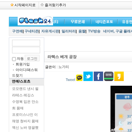
시작페이지로
즐겨찾기추가
구연예
|
구네티즌
|
자유게시판
|
밀리터리
|
움짤
|
TV/방송
네이버,
구글 플래
라텍스 베개 공장
자동
회원가입
글쓴이 :
노가리
아이디/패스워
드찾기
Tweet
연예/스포츠
모모랜드 낸시 필
라테스 레깅스
수영복 입은 안소
희 몸매
프로미스나인 이
채영 청바지 몸매
엑신 노바 영끌했