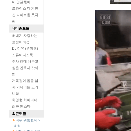
네 영끌했어
트와이스 다현 전
신 타이트한 옷차
림
네티즌포토
허벅지 자랑하는
보송이버섯
DJ 미유 (원미령)
스튜어디스룩
주사 한대 놔주고
싶은 간호사 갓세
희
개목걸이 잡을 남
자 기다리는 고라
니율
차영현 치어리더
최근 인스타
최근댓글
너무 위험한데!?
ㅎㅎ