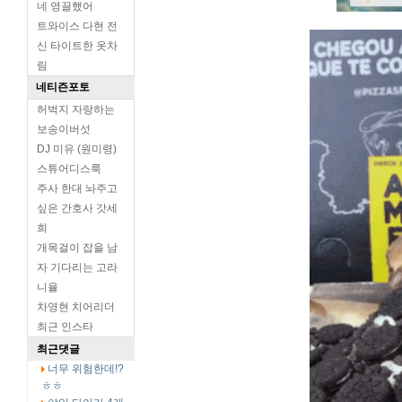
네 영끌했어
트와이스 다현 전
신 타이트한 옷차
림
네티즌포토
허벅지 자랑하는
보송이버섯
DJ 미유 (원미령)
스튜어디스룩
주사 한대 놔주고
싶은 간호사 갓세
희
개목걸이 잡을 남
자 기다리는 고라
니율
차영현 치어리더
최근 인스타
최근댓글
너무 위험한데!?
ㅎㅎ