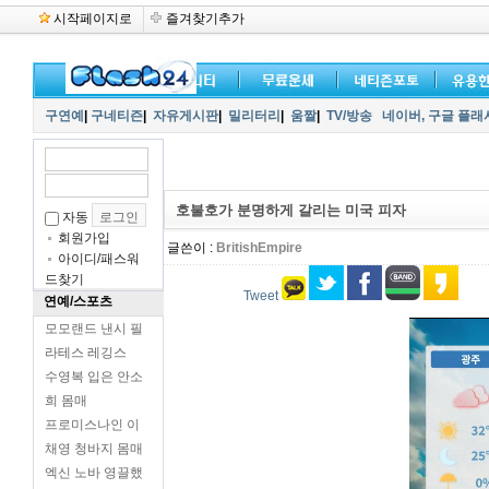
시작페이지로
즐겨찾기추가
구연예
|
구네티즌
|
자유게시판
|
밀리터리
|
움짤
|
TV/방송
네이버,
구글 플래
호불호가 분명하게 갈리는 미국 피자
자동
회원가입
글쓴이 :
BritishEmpire
아이디/패스워
드찾기
Tweet
연예/스포츠
모모랜드 낸시 필
라테스 레깅스
수영복 입은 안소
희 몸매
프로미스나인 이
채영 청바지 몸매
엑신 노바 영끌했