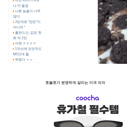
야잇 타이가 4개
나 더 들잖
나쁜 놈들이 너무
많다
3만개로 "만든"이
아니라 "
폴란드산, 값은 한
화 약 2만
아핫 ㅎㅎㅎㅎ
1차선에 있던차도
M5인데 둘
부럽다 ㅜㅜ
호불호가 분명하게 갈리는 미국 피자