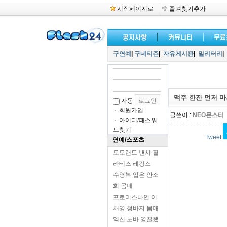
시작페이지로
즐겨찾기추가
구연예
|
구네티즌
|
자유게시판
|
밀리터리
|
맥주 한잔 먼저 마시고
자동
회원가입
글쓴이 :
NEO몬스터
아이디/패스워
드찾기
Tweet
연예/스포츠
모모랜드 낸시 필
라테스 레깅스
수영복 입은 안소
희 몸매
프로미스나인 이
채영 청바지 몸매
엑신 노바 영끌했