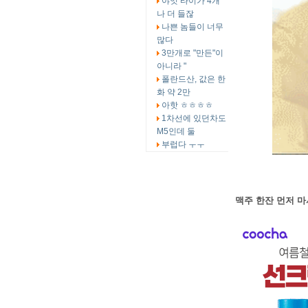
야잇 타이가 4개
나 더 들잖
나쁜 놈들이 너무
많다
3만개로 "만든"이
아니라 "
폴란드산, 값은 한
화 약 2만
아핫 ㅎㅎㅎㅎ
1차선에 있던차도
M5인데 둘
부럽다 ㅜㅜ
맥주 한잔 먼저 마시고