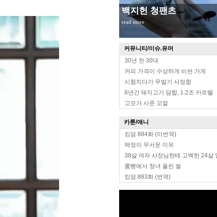
백지헌 청팬츠
read more
커뮤니티/이슈.유머
30년 전 30대
커피 가격이 수상하게 비싼 가게
시험치다가 무발기 사정함
6년간 돼지고기 담합, 1.2조 카르텔
고모가 사준 꼬깔
카툰/애니
킹덤 884화 (미번역)
떡정이 무서운 이유
38살 여자 사장님한테 고백한 24살
룸빵에서 창녀 울린 썰
킹덤 883화 (번역)