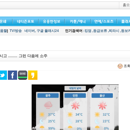
홈으
움짤
|
TV/방송
네이버,
구글 플래시24
인기검색어
:킹덤
,등급보류
,찌라시
,등보
 ........ 그런 다음에 소주
조회 