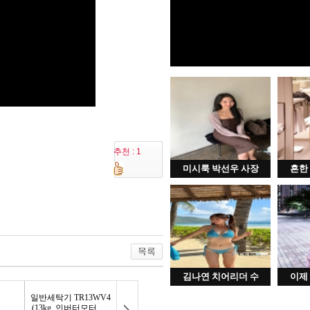
추천 : 1
미시룩 박선우 사장
흔한
김나연 치어리더 수
이제