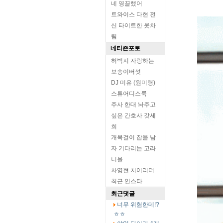
네 영끌했어
트와이스 다현 전
신 타이트한 옷차
림
네티즌포토
허벅지 자랑하는
보송이버섯
DJ 미유 (원미령)
스튜어디스룩
주사 한대 놔주고
싶은 간호사 갓세
희
개목걸이 잡을 남
자 기다리는 고라
니율
차영현 치어리더
최근 인스타
최근댓글
너무 위험한데!?
ㅎㅎ