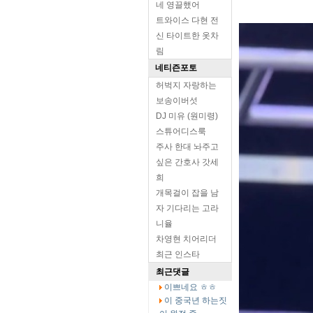
네 영끌했어
트와이스 다현 전
신 타이트한 옷차
림
네티즌포토
허벅지 자랑하는
보송이버섯
DJ 미유 (원미령)
스튜어디스룩
주사 한대 놔주고
싶은 간호사 갓세
희
개목걸이 잡을 남
자 기다리는 고라
니율
차영현 치어리더
최근 인스타
최근댓글
이쁘네요 ㅎㅎ
이 중국년 하는짓