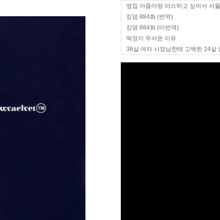
옆집 아줌마랑 야스하고 싶어서 서
킹덤 884화 (번역)
킹덤 884화 (미번역)
떡정이 무서운 이유
38살 여자 사장님한테 고백한 24살