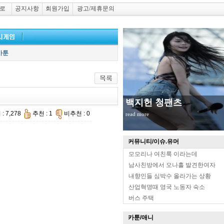
로
공지사항
회원가입
광고/제휴문의
카툰
무대위 장원영 옆태
: 7,278
추천 : 1
비추천 : 0
read more
커뮤니티/이슈.유머
모모리나 여친룩 이라는데
남사친방에서 오나홀 발견한여자
내향인들 심박수 올라가는 상황
산업혁명때 영국 노동자 숙소
버스 주택
카툰/애니