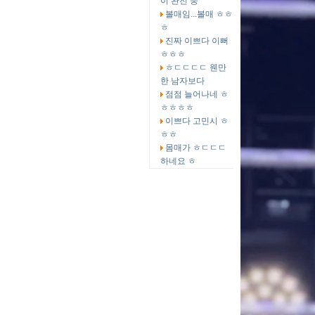
이 완전 중
볼매임...볼매 ㅎㅎ
ㅎ
진짜 이쁘다 이뻐
ㅎㅎㅎ
ㅎㄷㄷㄷㄷ 웬만
한 남자보다
점점 늘어나네 ㅎ
ㅎㅎㅎㅎ
이쁘다 고민시 ㅎ
ㅎㅎ
몸매가 ㅎㄷㄷㄷ
하네요 ㅎ