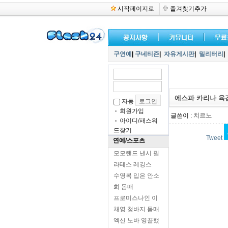
시작페이지로
즐겨찾기추가
구연예
|
구네티즌
|
자유게시판
|
밀리터리
|
에스파 카리나 육
자동
회원가입
글쓴이 :
치르노
아이디/패스워
드찾기
Tweet
연예/스포츠
모모랜드 낸시 필
라테스 레깅스
수영복 입은 안소
희 몸매
프로미스나인 이
채영 청바지 몸매
엑신 노바 영끌했