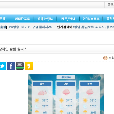
홈으
움짤
|
TV/방송
네이버,
구글 플래시24
인기검색어
:킹덤
,등급보류
,찌라시
,등보
감적인 슬림 원피스
조회 