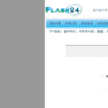
즐겨찾기추
공지사항
|
커뮤니티
|
무료운세
|
네티즌
TV/방송
|
밀리터리
|
자유게시판
|
움짤
|