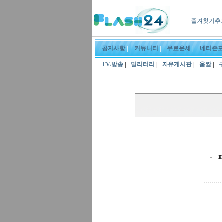
즐겨찾기추
공지사항
|
커뮤니티
|
무료운세
|
네티즌
TV/방송
|
밀리터리
|
자유게시판
|
움짤
|