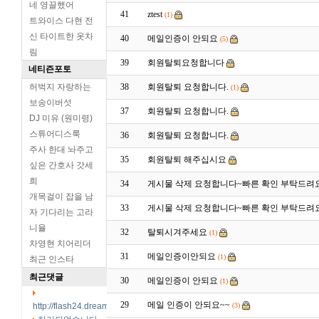
네 영끌했어
41
ztest
(1)
트와이스 다현 전
신 타이트한 옷차
40
메일인증이 안되요
(5)
림
39
회원탈퇴요청합니다
네티즌포토
허벅지 자랑하는
38
회원탈퇴 요청합니다.
(1)
보송이버섯
37
회원탈퇴 요청합니다.
DJ 미유 (원미령)
스튜어디스룩
36
회원탈퇴 요청합니다.
주사 한대 놔주고
35
회원탈퇴 해주십시요
싶은 간호사 갓세
희
34
게시물 삭제 요청합니다~빠른 확인 부탁드려요
개목걸이 잡을 남
33
게시물 삭제 요청합니다~빠른 확인 부탁드려요
자 기다리는 고라
니율
32
탈퇴시겨주세요
(1)
차영현 치어리더
31
메일인증이안되요
(1)
최근 인스타
최근댓글
30
메일인증이 안되요
(1)
29
메일 인증이 안되요~~
http://flash24.dreamx.com/
(3)