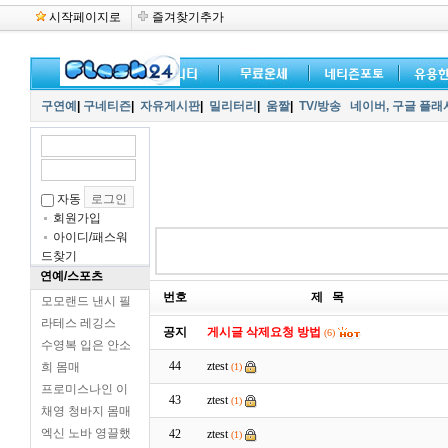
시작페이지로
즐겨찾기추가
구연예
|
구네티즌
|
자유게시판
|
밀리터리
|
움짤
|
TV/방송
네이버,
구글 플래
자동
회원가입
아이디/패스워
드찾기
연예/스포츠
번호
제 목
모모랜드 낸시 필
라테스 레깅스
공지
게시글 삭제요청 방법
(6)
수영복 입은 안소
44
ztest
희 몸매
(1)
프로미스나인 이
43
ztest
(1)
채영 청바지 몸매
엑신 노바 영끌했
42
ztest
(1)