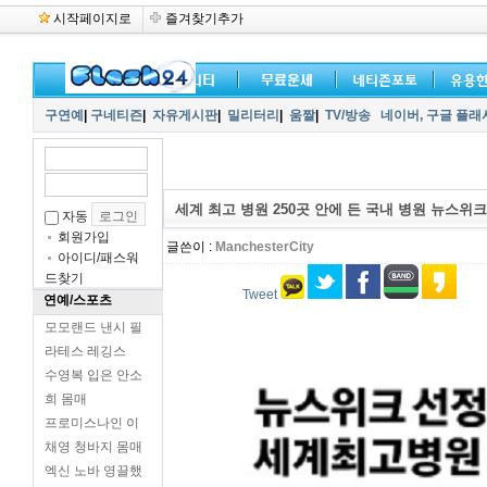
시작페이지로
즐겨찾기추가
구연예
|
구네티즌
|
자유게시판
|
밀리터리
|
움짤
|
TV/방송
네이버,
구글 플래
세계 최고 병원 250곳 안에 든 국내 병원 뉴스위
자동
회원가입
글쓴이 :
ManchesterCity
아이디/패스워
드찾기
Tweet
연예/스포츠
모모랜드 낸시 필
라테스 레깅스
수영복 입은 안소
희 몸매
프로미스나인 이
채영 청바지 몸매
엑신 노바 영끌했