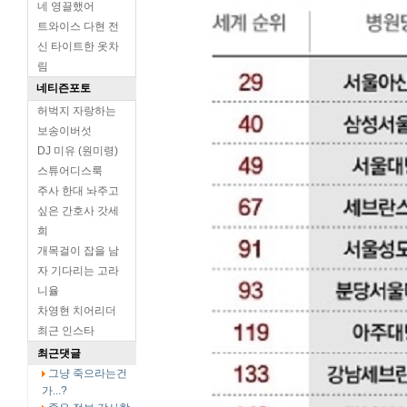
네 영끌했어
트와이스 다현 전
신 타이트한 옷차
림
네티즌포토
허벅지 자랑하는
보송이버섯
DJ 미유 (원미령)
스튜어디스룩
주사 한대 놔주고
싶은 간호사 갓세
희
개목걸이 잡을 남
자 기다리는 고라
니율
차영현 치어리더
최근 인스타
최근댓글
그냥 죽으라는건
가...?