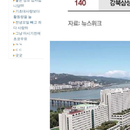
좋은 정보 감사합
니당!!!!
기초대사량보다
활동량을 늘
전냉모밀 빼고 죄
다 사랑하
그냥 마시기전에
초코우유
ㄳㄳ
ㄷㄷ
굿굿