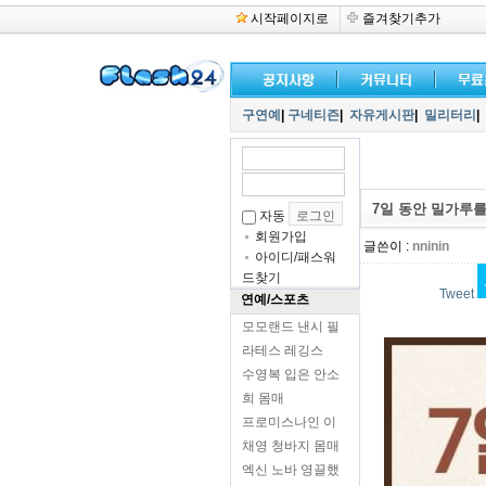
시작페이지로
즐겨찾기추가
구연예
|
구네티즌
|
자유게시판
|
밀리터리
|
7일 동안 밀가루
자동
회원가입
글쓴이 :
nninin
아이디/패스워
드찾기
Tweet
연예/스포츠
모모랜드 낸시 필
라테스 레깅스
수영복 입은 안소
희 몸매
프로미스나인 이
채영 청바지 몸매
엑신 노바 영끌했