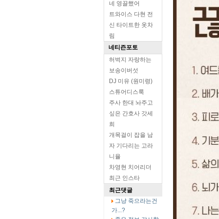
네 영끌했어
트와이스 다현 전
신 타이트한 옷차
림
네티즌포토
허벅지 자랑하는
보송이버섯
DJ 미유 (원미령)
스튜어디스룩
주사 한대 놔주고
싶은 간호사 갓세
희
개목걸이 잡을 남
자 기다리는 고라
니율
차영현 치어리더
최근 인스타
최근댓글
그냥 죽으라는건
가...?