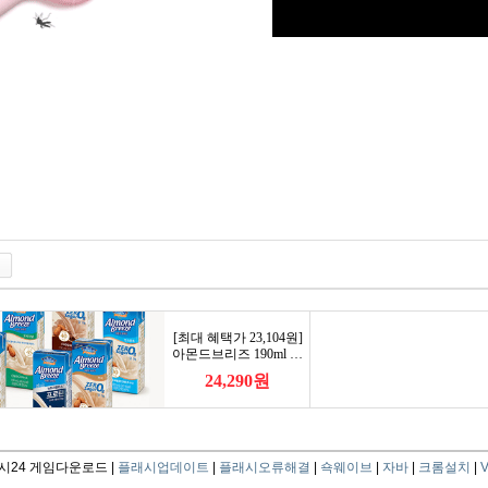
24 게임다운로드 |
플래시업데이트
|
플래시오류해결
|
쇽웨이브
|
자바
|
크롬설치
|
V