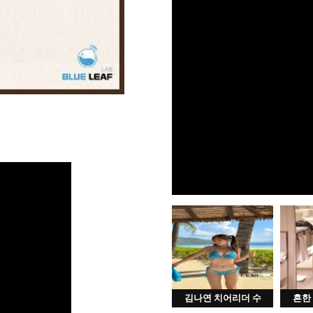
김나연 치어리더 수
흔한