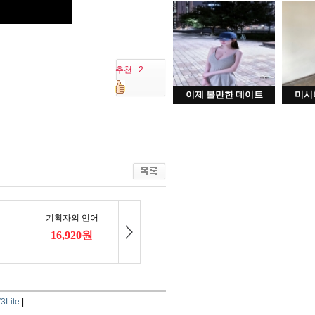
추천 : 2
이제 볼만한 데이트
미시
3Lite
|