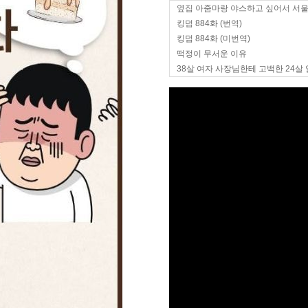
옆집 아줌마랑 야스하고 싶어서 서
킹덤 884화 (번역)
킹덤 884화 (미번역)
떡정이 무서운 이유
38살 여자 사장님한테 고백한 24살