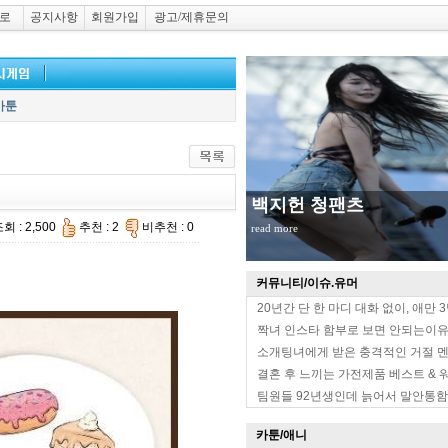
로
공지사항
회원가입
광고/제휴문의
카툰
백지헌 청팬츠
회 : 2,500
추천 : 2
비추천 : 0
read more
커뮤니티/이슈.유머
20년간 단 한 마디 대화 없이, 애만 
짝녀 인스타 함부로 보면 안되는이
소개팅녀에게 받은 충격적인 거절 
결혼 후 느끼는 가전제품 베스트 & 
팀원들 92년생인데 늙어서 말안통함
카툰/애니