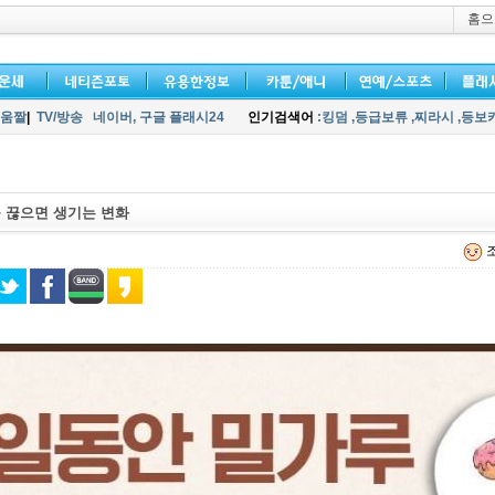
홈으
움짤
|
TV/방송
네이버,
구글 플래시24
인기검색어
:킹덤
,등급보류
,찌라시
,등보
를 끊으면 생기는 변화
조