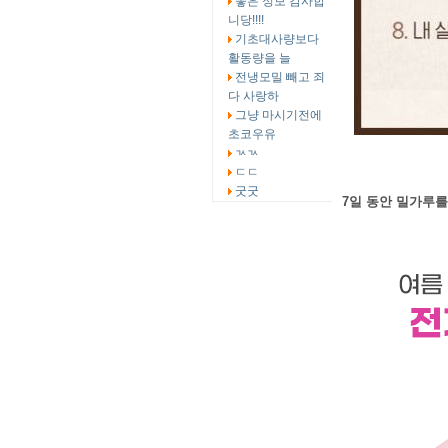
좋은 정보 감사합
니당!!!!
기초대사량보다
활동량을 늘
전냉모밀 빼고 죄
다 사랑하
그냥 마시기전에
초코우유
ㄳㄳ
ㄷㄷ
굿굿
7일 동안 밀가루를