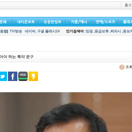
홈으
움짤
|
TV/방송
네이버,
구글 플래시24
인기검색어
:킹덤
,등급보류
,찌라시
,등보
어야 하는 특약 문구
조회 