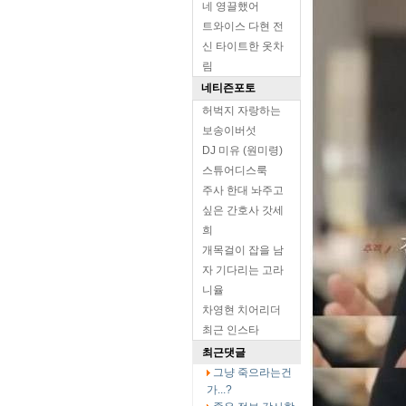
네 영끌했어
트와이스 다현 전
신 타이트한 옷차
림
네티즌포토
허벅지 자랑하는
보송이버섯
DJ 미유 (원미령)
스튜어디스룩
주사 한대 놔주고
싶은 간호사 갓세
희
개목걸이 잡을 남
자 기다리는 고라
니율
차영현 치어리더
최근 인스타
최근댓글
그냥 죽으라는건
가...?