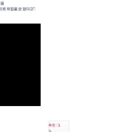
앖음
으로 뒤집을 순 없다고"
추천 : 1