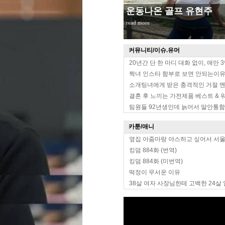
장원영 한뼘 치마
read more
커뮤니티/이슈.유머
20년간 단 한 마디 대화 없이, 애만 
짝녀 인스타 함부로 보면 안되는이
소개팅녀에게 받은 충격적인 거절 
결혼 후 느끼는 가전제품 베스트 & 
팀원들 92년생인데 늙어서 말안통함
카툰/애니
옆집 아줌마랑 야스하고 싶어서 서
킹덤 884화 (번역)
킹덤 884화 (미번역)
떡정이 무서운 이유
38살 여자 사장님한테 고백한 24살