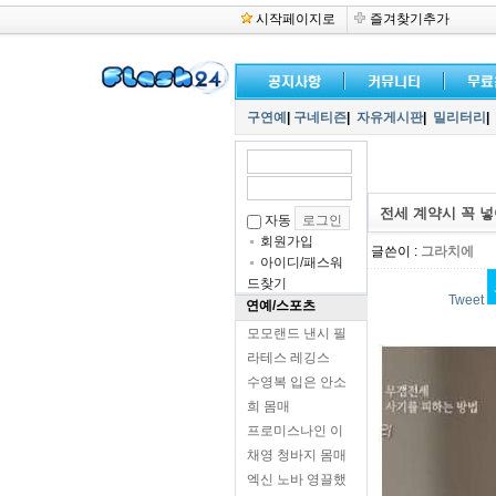
시작페이지로
즐겨찾기추가
구연예
|
구네티즌
|
자유게시판
|
밀리터리
|
전세 계약시 꼭 넣
자동
회원가입
글쓴이 :
그라치에
아이디/패스워
드찾기
Tweet
연예/스포츠
모모랜드 낸시 필
라테스 레깅스
수영복 입은 안소
희 몸매
프로미스나인 이
채영 청바지 몸매
엑신 노바 영끌했