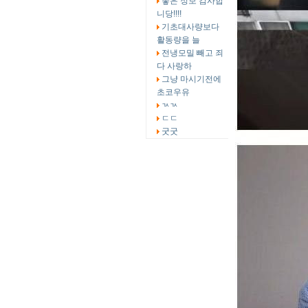
좋은 정보 감사합
니당!!!!
기초대사량보다
활동량을 늘
전냉모밀 빼고 죄
다 사랑하
그냥 마시기전에
초코우유
ㄳㄳ
ㄷㄷ
굿굿