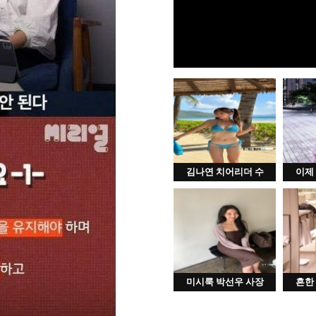
김나연 치어리더 수
이제
미시룩 박선우 사장
흔한