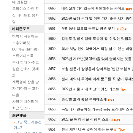
네 영끌했어
8663
내진설계 되어있는지 확인해주는 사이트
트와이스 다현 전
신 타이트한 옷차
8662
2023년 올해 국가 별 여행 가기 좋은 시기 총
림
8661
우리동네 일요일 공휴일 병원 찾기
네티즌포토
(1)
허벅지 자랑하는
8660
강원도 강릉 여행에 도움이 될 수 있는 맛집과
보송이버섯
8659
의사 처방 없이 약국에서 직접 살 수 있는 비
DJ 미유 (원미령)
스튜어디스룩
8658
2023년 계묘년(癸卯年)을 맞아 달라지는 것들
주사 한대 놔주고
싶은 간호사 갓세
8657
보험 전문가 장명훈이 알려주는 '반값 보험료 
희
8656
전세 계약서 특약에 아래 문구를 꼭 넣어 주세
개목걸이 잡을 남
자 기다리는 고라
8655
2022년 서울 시내 최고의 맛집 리스트
니율
8654
증상별 효과 좋은 숙취해소제
차영현 치어리더
최근 인스타
8653
독일에서 만들어진 기능성 운동 프리레틱스 4
최근댓글
8652
2022 올 해의 서울 식당 베스트
(1)
그냥 죽으라는건
가...?
8651
전세 계약 시 꼭 넣어야 하는 문구
(1)