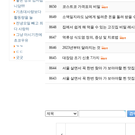
좋은 정보 감사합
니당!!!!
8650
코스트코 가격표의 비밀
기초대사량보다
8649
소액일지라도 남에게 빌려준 돈을 돌려 받을 
활동량을 늘
전냉모밀 빼고 죄
8648
집에서 쉽게 해 먹을 수 있는 고깃집 비밀 레시
다 사랑하
그냥 마시기전에
8647
역류성 식도염 정의, 증상 및 치료법
초코우유
ㄳㄳ
8646
2023년부터 달라지는 것
ㄷㄷ
굿굿
8645
대장암 조기 신호 7가지
8644
서울 살면서 꼭 한번 찾아 가 보아야할 찐 맛집
8643
서울 살면서 꼭 한번 찾아 가 보아야할 찐 맛집