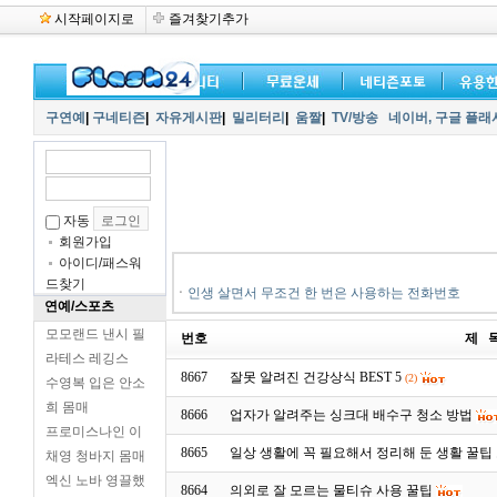
시작페이지로
즐겨찾기추가
구연예
|
구네티즌
|
자유게시판
|
밀리터리
|
움짤
|
TV/방송
네이버,
구글 플래
자동
회원가입
아이디/패스워
드찾기
ㆍ
인생 살면서 무조건 한 번은 사용하는 전화번호
연예/스포츠
모모랜드 낸시 필
번호
제 
라테스 레깅스
8667
잘못 알려진 건강상식 BEST 5
(2)
수영복 입은 안소
희 몸매
8666
업자가 알려주는 싱크대 배수구 청소 방법
프로미스나인 이
8665
일상 생활에 꼭 필요해서 정리해 둔 생활 꿀팁
채영 청바지 몸매
엑신 노바 영끌했
8664
의외로 잘 모르는 물티슈 사용 꿀팁