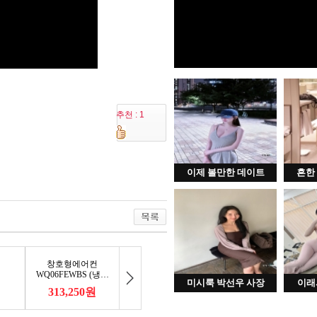
추천 : 1
이제 볼만한 데이트
흔한
미시룩 박선우 사장
이래