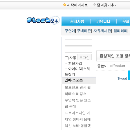
시작페이지로
즐겨찾기추가
구연예
|
구네티즌
|
자유게시판
|
밀리터리
|
환상적인 조명 장
자동
회원가입
글쓴이 :
offmaker
아이디/패스워
드찾기
Tweet
연예/스포츠
모모랜드 낸시 필
라테스 레깅스
수영복 입은 안소
희 몸매
프로미스나인 이
채영 청바지 몸매
엑신 노바 영끌했