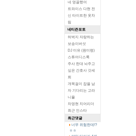
네 영끌했어
트와이스 다현 전
신 타이트한 옷차
림
네티즌포토
허벅지 자랑하는
보송이버섯
DJ 미유 (원미령)
스튜어디스룩
주사 한대 놔주고
싶은 간호사 갓세
희
개목걸이 잡을 남
자 기다리는 고라
니율
차영현 치어리더
최근 인스타
최근댓글
너무 위험한데!?
ㅎㅎ