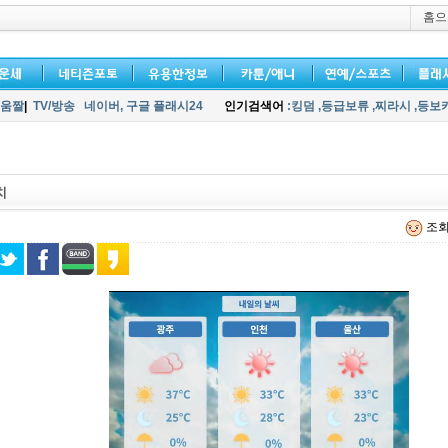
홈으
움짤
|
TV/방송
네이버,
구글 플래시24
인기검색어
:킹덤
,등급보류
,찌라시
,등보
치
조회 