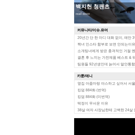
백지헌 청팬츠
read more
커뮤니티/이슈.유머
20년간 단 한 마디 대화 없이, 애만 
짝녀 인스타 함부로 보면 안되는이
소개팅녀에게 받은 충격적인 거절 
결혼 후 느끼는 가전제품 베스트 & 
팀원들 92년생인데 늙어서 말안통함
카툰/애니
옆집 아줌마랑 야스하고 싶어서 서
킹덤 884화 (번역)
킹덤 884화 (미번역)
떡정이 무서운 이유
38살 여자 사장님한테 고백한 24살