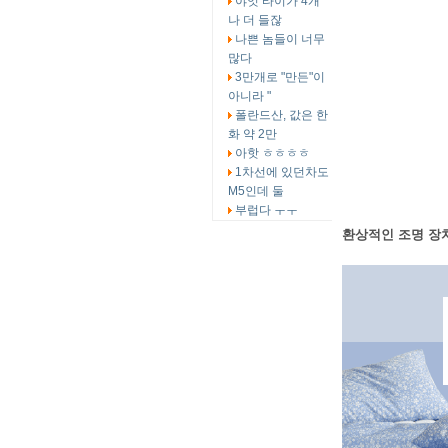
야잇 타이가 4개
나 더 들잖
나쁜 놈들이 너무
많다
3만개로 "만든"이
아니라 "
폴란드산, 값은 한
화 약 2만
아핫 ㅎㅎㅎㅎ
1차선에 있던차도
M5인데 둘
부럽다 ㅜㅜ
환상적인 조명 장