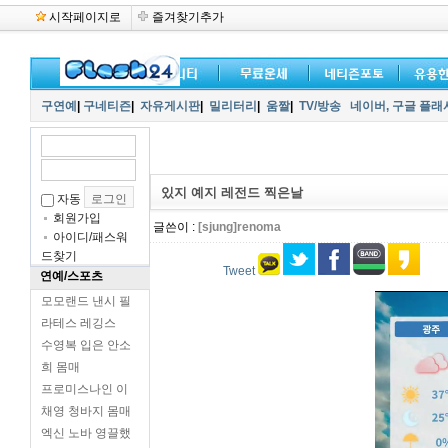
시작페이지로
즐겨찾기추가
구연예
|
구네티즌
|
자유게시판
|
밀리터리
|
움짤
|
TV/방송
네이버,
구글 플래
있지 예지 레전드 찍은날
자동
회원가입
글쓴이 :
[sjung]renoma
아이디/패스워
드찾기
Tweet
연예/스포츠
모모랜드 낸시 필
라테스 레깅스
수영복 입은 안소
희 몸매
프로미스나인 이
채영 청바지 몸매
엑신 노바 영끌했