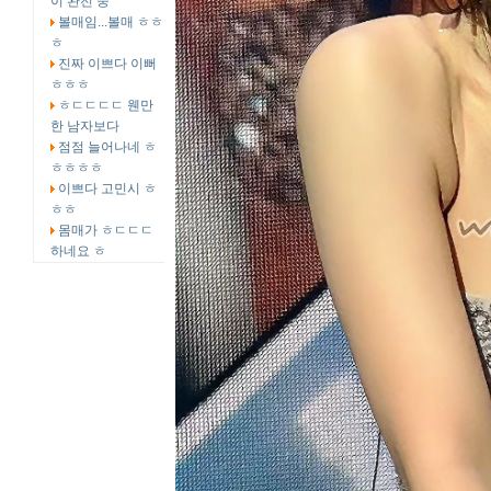
이 완전 중
볼매임...볼매 ㅎㅎ
ㅎ
진짜 이쁘다 이뻐
ㅎㅎㅎ
ㅎㄷㄷㄷㄷ 웬만
한 남자보다
점점 늘어나네 ㅎ
ㅎㅎㅎㅎ
이쁘다 고민시 ㅎ
ㅎㅎ
몸매가 ㅎㄷㄷㄷ
하네요 ㅎ