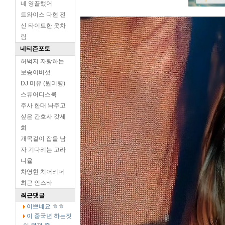
네 영끌했어
트와이스 다현 전
신 타이트한 옷차
림
네티즌포토
허벅지 자랑하는
보송이버섯
DJ 미유 (원미령)
스튜어디스룩
주사 한대 놔주고
싶은 간호사 갓세
희
개목걸이 잡을 남
자 기다리는 고라
니율
차영현 치어리더
최근 인스타
최근댓글
이쁘네요 ㅎㅎ
이 중국년 하는짓