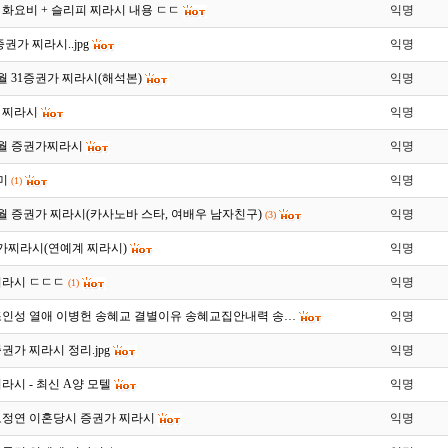
화요비 + 슬리피 찌라시 내용 ㄷㄷ
익명
권가 찌라시..jpg
익명
 7월 31증권가 찌라시(해석본)
익명
 찌라시
익명
 3월 증권가찌라시
익명
x미
익명
(1)
 1월 증권가 찌라시(카사노바 스타, 여배우 남자친구)
익명
(3)
권가찌라시(연예계 찌라시)
익명
찌라시 ㄷㄷㄷ
익명
(1)
조인성 열애 이병헌 송혜교 결별이유 송혜교집안내력 송…
익명
권가 찌라시 정리.jpg
익명
라시 - 최신 A양 모텔
익명
오정연 이혼당시 증권가 찌라시
익명