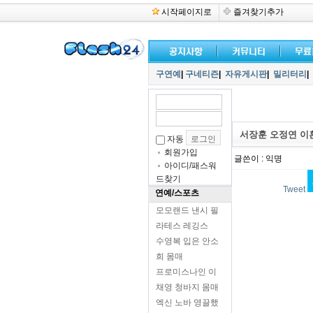
시작페이지로
즐겨찾기추가
구연예
|
구네티즌
|
자유게시판
|
밀리터리
|
서장훈 오정연 이
자동
회원가입
글쓴이 : 익명
아이디/패스워
드찾기
Tweet
연예/스포츠
모모랜드 낸시 필
라테스 레깅스
수영복 입은 안소
희 몸매
프로미스나인 이
채영 청바지 몸매
엑신 노바 영끌했