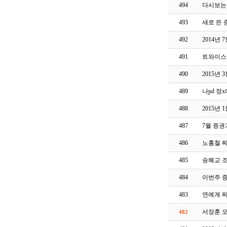
494
다시보는 
493
새로 뜬 증
492
2014년
491
트와이스
490
2015년
489
나pd 정
488
2015년
487
7월 증
486
노홍철 
485
송혜교 
484
이번주 증
483
연예계 찌
서장훈 
482