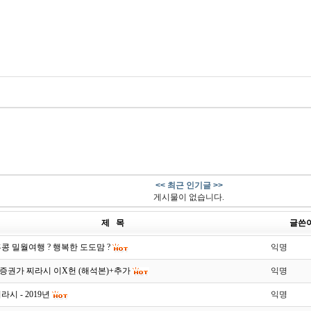
<< 최근 인기글 >>
게시물이 없습니다.
제 목
글쓴
콩 밀월여행 ? 행복한 도도맘 ?
익명
 증권가 찌라시 이X헌 (해석본)+추가
익명
시 - 2019년
익명