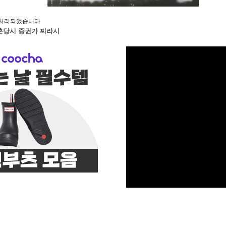
처리되었습니다
혼당시 증권가 찌라시
M
u
t
e