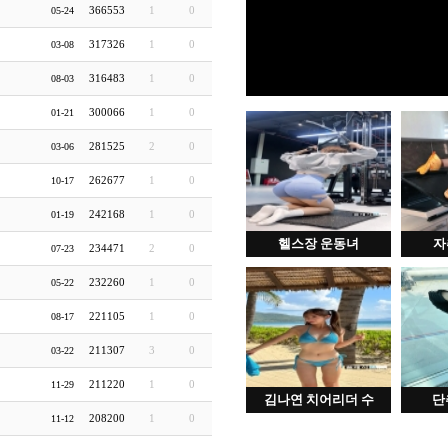
366553
1
0
05-24
317326
1
0
03-08
316483
1
0
08-03
300066
1
0
01-21
281525
2
0
03-06
262677
1
0
10-17
242168
1
0
01-19
헬스장 운동녀
자
234471
2
0
07-23
232260
1
0
05-22
221105
1
0
08-17
211307
3
0
03-22
211220
1
0
11-29
김나연 치어리더 수
단
208200
1
0
11-12