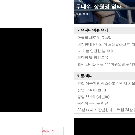
무대위 장원영 옆태
read more
커뮤니티/이슈.유머
한국의 새로운 그늘막
여친한테 인테리어 도와달라고 한 
나 오늘 안전한 날이야
엄마의 딸 정신교육
현재 난리났다는 gpt 하위모델 무제
카툰/애니
옆집 아줌마랑 야스하고 싶어서 서
킹덤 884화 (번역)
킹덤 884화 (미번역)
떡정이 무서운 이유
38살 여자 사장님한테 고백한 24살
추천 : 1