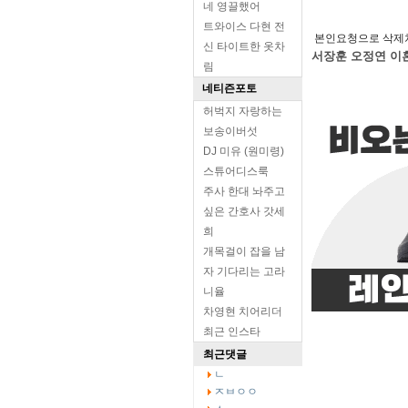
네 영끌했어
트와이스 다현 전
본인요청으로 삭제
신 타이트한 옷차
서장훈 오정연 이
림
네티즌포토
허벅지 자랑하는
보송이버섯
DJ 미유 (원미령)
스튜어디스룩
주사 한대 놔주고
싶은 간호사 갓세
희
개목걸이 잡을 남
자 기다리는 고라
니율
차영현 치어리더
최근 인스타
최근댓글
ㄴ
ㅈㅂㅇㅇ