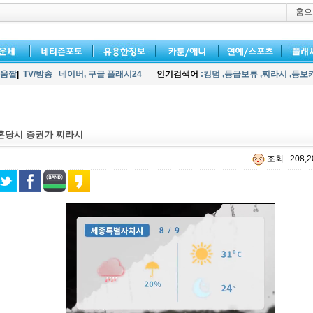
홈으
움짤
|
TV/방송
네이버,
구글 플래시24
인기검색어
:킹덤
,등급보류
,찌라시
,등보
혼당시 증권가 찌라시
조회 : 208,