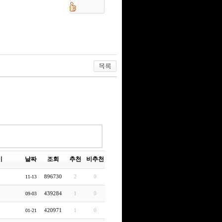
이
날짜
조회
추천
비추천
896730
2
0
11-13
439284
1
0
09-03
420971
1
0
01-21