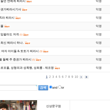
에 돌던 연예계 찌라시
익명
증권가찌라시기사
익명
장X라 찌라시
익명
커플
익명
 임팔라도 저격
익명
(1)
최신 짜라시 하나..
익명
 여자 아이돌 & 토토가 찌라시
익명
(3)
 9월 둘째 주 증권가 찌라시
익명
(1)
로포폴, 성형외과 성폭행, 성희롱 - 제조명
익명
1
2
3
4
5
6
7
8
9
10
and
or