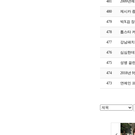
481
2009년
480
제시카 
479
박X검 
478
톱스타 
477
강남패치
476
심심한데 
475
성병 걸린
474
2018년
473
연예인 프