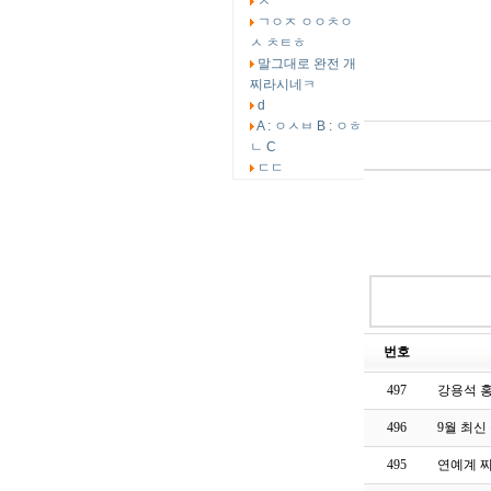
ㅅ
ㄱㅇㅈ ㅇㅇㅊㅇ
ㅅ ㅊㅌㅎ
말그대로 완전 개
찌라시네ㅋ
d
A : ㅇㅅㅂ B : ㅇㅎ
ㄴ C
ㄷㄷ
번호
497
강용석 홍
496
9월 최신
495
연예계 찌라