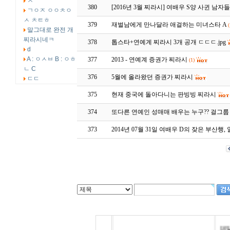
ㅅ
380
[2016년 3월 찌라시] 여배우 S양 사귄 남
ㄱㅇㅈ ㅇㅇㅊㅇ
ㅅ ㅊㅌㅎ
379
재벌남에게 만나달라 애걸하는 미녀스타 A
(
말그대로 완전 개
찌라시네ㅋ
378
톱스타+연예계 찌라시 3개 공개 ㄷㄷㄷ.jpg
d
A : ㅇㅅㅂ B : ㅇㅎ
377
2013 - 연예계 증권가 찌라시
(1)
ㄴ C
376
5월에 올라왔던 증권가 찌라시
ㄷㄷ
375
현재 중국에 돌아다니는 판빙빙 찌라시
374
또다른 연예인 성매매 배우는 누구?? 걸그룹
373
2014년 07월 31일 여배우 D의 잦은 부산행