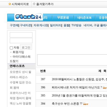
시작페이지로
즐겨찾기추가
구연예
|
구네티즌
|
자유게시판
|
밀리터리
|
움짤
|
TV/방송
네이버,
구글 플래
자동
회원가입
아이디/패스워
드찾기
연예/스포츠
번호
제 목
모모랜드 낸시 필
라테스 레깅스
397
2018 08월찌라시 노홍철은 신동엽, 김성주,
수영복 입은 안소
396
찌라시에나온 처자가 에일리 아닌가요 ?
희 몸매
프로미스나인 이
395
2016년 1월 증권가를 떠들썩하게 만들고 
채영 청바지 몸매
엑신 노바 영끌했
394
축구선수 부인 스폰중 ??