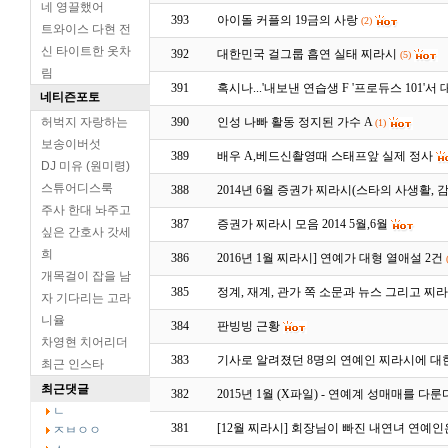
네 영끌했어
393
아이돌 커플의 19금의 사랑
(2)
트와이스 다현 전
신 타이트한 옷차
392
대한민국 걸그룹 흡연 실태 찌라시
(5)
림
391
혹시나...'내보낸 연습생 F '프로듀스 101'서
네티즌포토
허벅지 자랑하는
390
인성 나빠 활동 정지된 가수 A
(1)
보송이버섯
389
배우 A,베드신촬영때 스태프앞 실제 정사
DJ 미유 (원미령)
스튜어디스룩
388
2014년 6월 증권가 찌라시(스타의 사생활, 
주사 한대 놔주고
387
증권가 찌라시 모음 2014 5월,6월
싶은 간호사 갓세
희
386
2016년 1월 찌라시] 연예가 대형 열애설 2건
개목걸이 잡을 남
385
정계, 재계, 관가 쪽 소문과 뉴스 그리고 찌
자 기다리는 고라
니율
384
판빙빙 근황
차영현 치어리더
383
기사로 알려졌던 8명의 연예인 찌라시에 대
최근 인스타
최근댓글
382
2015년 1월 (X파일) - 연예계 성매매를 다룬
ㄴ
381
[12월 찌라시] 회장님이 빠진 내연녀 연예인
ㅈㅂㅇㅇ