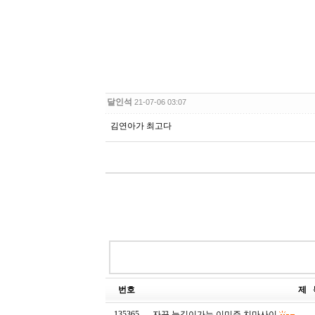
달인석
21-07-06 03:07
김연아가 최고다
번호
제 
135365
자꾸 눈길이가는 이미주 치마사이