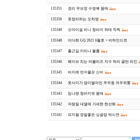
135351
경리 무보정 수영복 몸매
135350
옷정리하는 오하영
135349
오마이걸 비니 청바지 뒤태 직찍
135348
이다희 GQ 2021 6월호 + 비하인드컷
135347
출근길 카리나 볼륨
135346
웨이브 치는 러블리즈 지수 허리 골반 라인
135345
바지에 먼지뭍은 신비
135344
옷사이가 많이벌어진 주우동 저우위퉁
135343
임나영 청바지핏 몸매
135342
자랑질 대열에 가세한 한선화
135341
피지컬 정말좋은 싱글맘 박시연