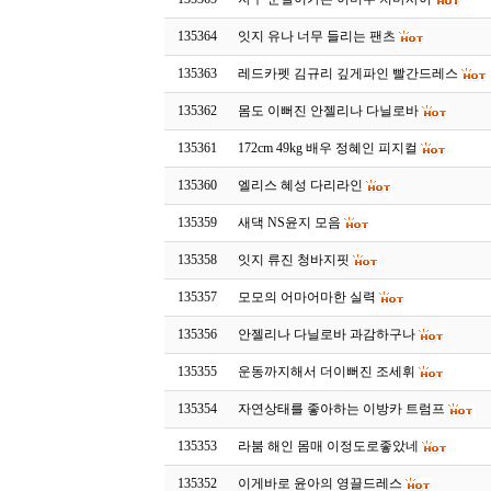
135364
잇지 유나 너무 들리는 팬츠
135363
레드카펫 김규리 깊게파인 빨간드레스
135362
몸도 이뻐진 안젤리나 다닐로바
135361
172cm 49kg 배우 정혜인 피지컬
135360
엘리스 혜성 다리라인
135359
새댁 NS윤지 모음
135358
잇지 류진 청바지핏
135357
모모의 어마어마한 실력
135356
안젤리나 다닐로바 과감하구나
135355
운동까지해서 더이뻐진 조세휘
135354
자연상태를 좋아하는 이방카 트럼프
135353
라붐 해인 몸매 이정도로좋았네
135352
이게바로 윤아의 영끌드레스