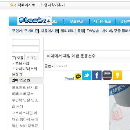
시작페이지로
즐겨찾기추가
구연예
|
구네티즌
|
자유게시판
|
밀리터리
|
움짤
|
TV/방송
네이버,
구글 플래
세계에서 제일 예쁜 운동선수
자동
회원가입
글쓴이 :
naver
아이디/패스워
드찾기
Tweet
연예/스포츠
모모랜드 낸시 필
라테스 레깅스
수영복 입은 안소
희 몸매
프로미스나인 이
채영 청바지 몸매
엑신 노바 영끌했