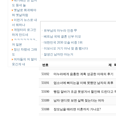
애기때는 돈 없어
도 동네 놀
옛날로 회귀해야
혀 옛날처럼
이런거 뉴스로 내
서 뭐하냐
개엉터리 로그인
ㆍ
유부남의 마누라 인증 甲
하게 만드네
ㆍ
베트남 국제 결혼 신부 미모
ㅋㅋㅋㅋㅋㅋㅋ..
ㆍ
대한민국 2030 모솔 비중 1위
저 일본
ㆍ
이보시오 거기 아낙 젖 좀 빱시다
정신 차렸네 그래
도
ㆍ
잘생긴 남자만 아는거
여자들의 저 말이
웃긴게 내
번호
제 
53192
마누라에게 음흉한 계획 성공한 아재의 후기
53191
업소녀에 빠지는걸 이해 못했던 남자의 최후
53190
빵집 알바가 조금 못생겨서 할인해 드린다고 
53189
남자 댄디컷 보면 살짝 젖는다는 여자
53188
장모님을 때리면 이혼까지 가나요?