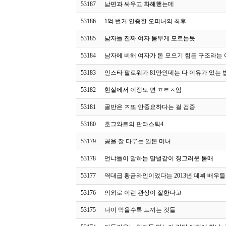
53187
남편과 싸우고 화해했는데
53186
1억 번거 인증한 오피녀의 최후
53185
남자들 진짜 여자 몸무게 모르는듯
53184
남자에 비해 여자가 돈 모으기 힘든 구조라는 
53183
인스타 팔로워가 81만인데는 다 이유가 있는 
53182
현실에서 이정도 면 ㅍㅌㅊ임
53181
골반은 ㅈ또 안중요하다는 걸 검증
53180
호그와트의 판타스틱4
53179
공을 잘 다루는 일본 미녀
53178
언냐들이 말하는 말벌같이 징그러운 몸매
53177
역대급 황금라인이었다는 2013년 데뷔 배우들
53176
의외로 이런 관상이 잘한다고
53175
나이 먹을수록 느끼는 것들