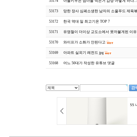
53174
아들키우는 엄마들 먹는거 감당 어떻게 하냐...bl
53173
망한 장사 심폐소생한 남자의 소울푸드 제육
53172
한국 역대 일 최고기온 TOP 7
53171
유영철이 더이상 교도소에서 못까불게된 이유
53170
와이프가 소화가 안된다고
53169
아파트 실외기 레전드 jpg
53168
어느 50대가 작성한 유튜브 댓글