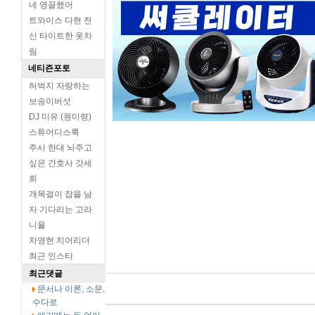
네 영끌했어
트와이스 다현 전
신 타이트한 옷차
림
네티즌포토
허벅지 자랑하는
보송이버섯
DJ 미유 (원미령)
스튜어디스룩
주사 한대 놔주고
싶은 간호사 갓세
희
개목걸이 잡을 남
자 기다리는 고라
니율
차영현 치어리더
최근 인스타
최근댓글
문서나 이론, 소문,
수다로