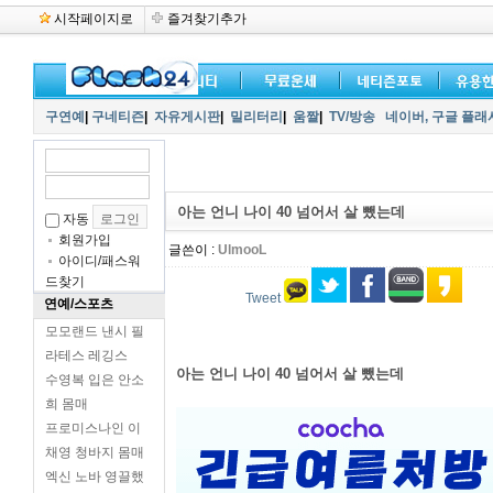
시작페이지로
즐겨찾기추가
구연예
|
구네티즌
|
자유게시판
|
밀리터리
|
움짤
|
TV/방송
네이버,
구글 플래
아는 언니 나이 40 넘어서 살 뺐는데
자동
회원가입
글쓴이 :
UlmooL
아이디/패스워
드찾기
Tweet
연예/스포츠
모모랜드 낸시 필
라테스 레깅스
아는 언니 나이 40 넘어서 살 뺐는데
수영복 입은 안소
희 몸매
프로미스나인 이
채영 청바지 몸매
엑신 노바 영끌했