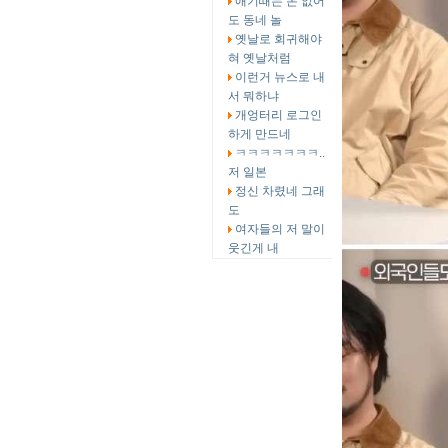
애기때는 돈 없어
도 동네 놀
옛날로 회귀해야
혀 옛날처럼
이런거 뉴스로 내
서 뭐하냐
개엉터리 로그인
하게 만드네
ㅋㅋㅋㅋㅋㅋㅋ..
저 일본
정신 차렸네 그래
도
여자들의 저 말이
웃긴게 내