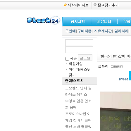
시작페이지로
즐겨찾기추가
구연예
|
구네티즌
|
자유게시판
|
밀리터리
|
한국의 빵 값이 비
자동
회원가입
글쓴이 :
zumuni
아이디/패스워
드찾기
Tweet
연예/스포츠
모모랜드 낸시 필
라테스 레깅스
수영복 입은 안소
희 몸매
프로미스나인 이
채영 청바지 몸매
엑신 노바 영끌했