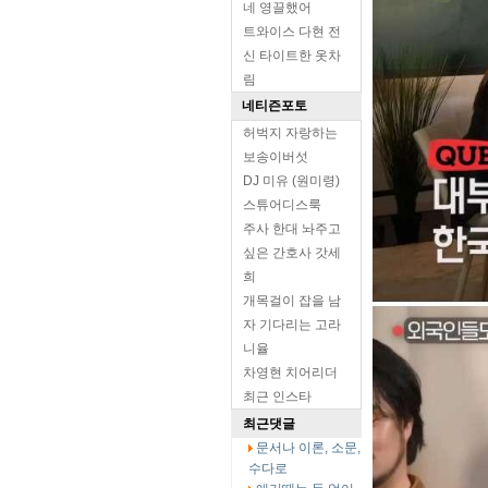
네 영끌했어
트와이스 다현 전
신 타이트한 옷차
림
네티즌포토
허벅지 자랑하는
보송이버섯
DJ 미유 (원미령)
스튜어디스룩
주사 한대 놔주고
싶은 간호사 갓세
희
개목걸이 잡을 남
자 기다리는 고라
니율
차영현 치어리더
최근 인스타
최근댓글
문서나 이론, 소문,
수다로