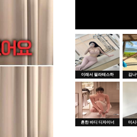
이래서 필라테스하
김나
흔한 바디 디자이너
미시