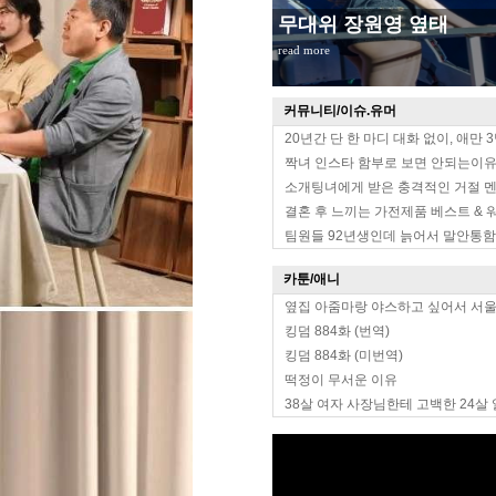
무대위 장원영 옆태
read more
커뮤니티/이슈.유머
20년간 단 한 마디 대화 없이, 애만 
짝녀 인스타 함부로 보면 안되는이
소개팅녀에게 받은 충격적인 거절 
결혼 후 느끼는 가전제품 베스트 & 
팀원들 92년생인데 늙어서 말안통함
카툰/애니
옆집 아줌마랑 야스하고 싶어서 서
킹덤 884화 (번역)
킹덤 884화 (미번역)
떡정이 무서운 이유
38살 여자 사장님한테 고백한 24살