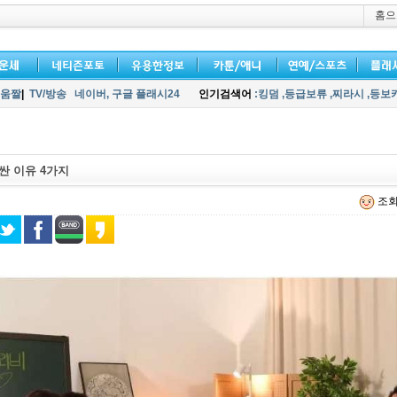
홈으
움짤
|
TV/방송
네이버,
구글 플래시24
인기검색어
:킹덤
,등급보류
,찌라시
,등보
싼 이유 4가지
조회 