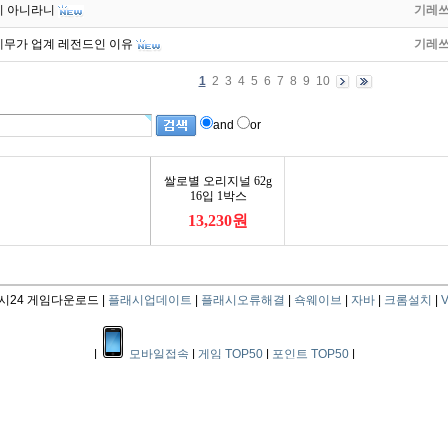
이 아니라니
기레
레무가 업계 레전드인 이유
기레
1
2
3
4
5
6
7
8
9
10
and
or
24 게임다운로드 |
플래시업데이트
|
플래시오류해결
|
쇽웨이브
|
자바
|
크롬설치
|
V
|
모바일접속
|
게임 TOP50
|
포인트 TOP50
|
|
이용약관
|
개인정보취급방침
|
광고제휴문의
|
게시글삭제/사이트건의
|
Copyright ⓒ since 2011 flash24.co.kr All Right Reserved.
지오소프트 사업자등록번호: 114-08-21616 ,통신판매업신고번호: 제6304호
주소 : 서울 서초구 서초대로15길