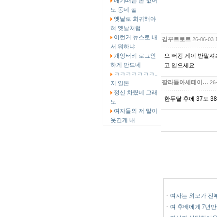
애기때는 돈 없어
도 동네 놀
옛날로 회귀해야
혀 옛날처럼
이런거 뉴스로 내
김꾸르로르
26-06-03 
서 뭐하냐
개엉터리 로그인
으 뻐킹 게이 반팔셔
하게 만드네
고 입으세요
ㅋㅋㅋㅋㅋㅋㅋ..
팔라듐아세테이…
26
저 일본
정신 차렸네 그래
한두달 후에 37도 
도
여자들의 저 말이
웃긴게 내
ㆍ
여자는 외모가 전
ㆍ
여 후배에게 7년만