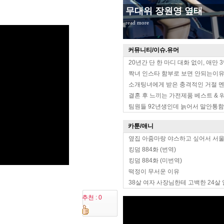
무대위 장원영 옆태
read more
커뮤니티/이슈.유머
20년간 단 한 마디 대화 없이, 애만 
짝녀 인스타 함부로 보면 안되는이
소개팅녀에게 받은 충격적인 거절 
결혼 후 느끼는 가전제품 베스트 & 
팀원들 92년생인데 늙어서 말안통함
카툰/애니
옆집 아줌마랑 야스하고 싶어서 서
킹덤 884화 (번역)
킹덤 884화 (미번역)
떡정이 무서운 이유
38살 여자 사장님한테 고백한 24살
추천 : 0