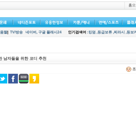
홈으
움짤
|
TV/방송
네이버,
구글 플래시24
인기검색어
:킹덤
,등급보류
,찌라시
,등보
한 남자들을 위한 코디 추천
조