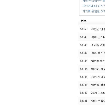
ㆍ
자신과 상담하러온
ㆍ
10년전에 내 바지 
ㆍ
의외로 위험한 여
번호
53350
20년간 단
53349
짝녀 인스
53348
소개팅녀에
53347
결혼 후 느
53346
팀원들 92
53345
여친이 결
53344
10년 사귄
53343
일란성 쌍
53342
2030 인
53341
남녀 우울증