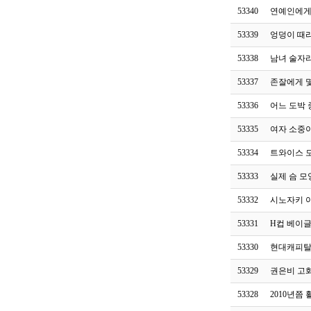
53340
연예인에게
53339
엉덩이 때
53338
남녀 술자
53337
존잘에게 
53336
어느 도박
53335
여자 소중
53334
트와이스 모
53333
실제 슴 모
53332
시노자키 
53331
H컵 베이
53330
현대캐피탈
53329
권은비 고
53328
2010년쯤