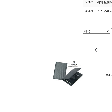
53327
이게 보정
53326
스즈모리 
|
플래시