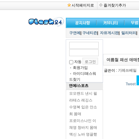
시작페이지로
즐겨찾기추가
구연예
|
구네티즌
|
자유게시판
|
밀리터리
|
여름철 패션 애매
자동
회원가입
글쓴이 :
기레쓰베일
아이디/패스워
드찾기
Tweet
연예/스포츠
모모랜드 낸시 필
라테스 레깅스
수영복 입은 안소
희 몸매
프로미스나인 이
채영 청바지 몸매
엑신 노바 영끌했