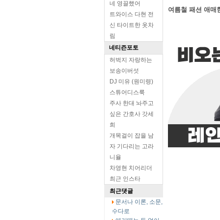
네 영끌했어
여름철 패션 애매
트와이스 다현 전
신 타이트한 옷차
림
네티즌포토
허벅지 자랑하는
보송이버섯
DJ 미유 (원미령)
스튜어디스룩
주사 한대 놔주고
싶은 간호사 갓세
희
개목걸이 잡을 남
자 기다리는 고라
니율
차영현 치어리더
최근 인스타
최근댓글
문서나 이론, 소문,
수다로