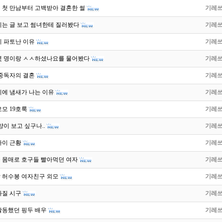
 첫 만남부터 고백받아 결혼한 썰
기레
리는 글 보고 썸녀한테 질러봤다
기레
리 파토난 이유
기레
몇 명이랑 ㅅㅅ하셨나요를 물어봤다
기레
 중독자의 결혼
기레
이에 냄새가 나는 이유
기레
모 19호룩
기레
양이 보고 싶구나..
기레
아이 근황
기레
글 몸매로 호구들 빨아먹던 여자
기레
 허수봉 여자친구 외모
기레
화질 시구
기레
 활동했던 핑두 배우
기레