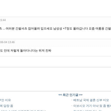
15:44
츠 ... 여러분 긴팔셔츠 접어올려 입으세요 남성성 +7정도 올라갑니다 요즘 여름용 긴
-06-04 13:46
38도 인데 저렇게 돌아다니다는 뒤져 진짜
<< 최근 인기글 >>
부인 이유
ㆍ
베트남 국제 결혼 신부 미모
에 답장 옴
ㆍ
이보시오 거기 아낙 젖 좀 빱