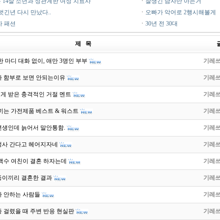
 14살 소년과 성관계한 여성 치료사
ㆍ
잘생긴 남자만 아는거
벗긴년 다시 만났다..
ㆍ
오빠가 악어로 2행시해볼게
자 패션
ㆍ
30년 전 30대
제 목
 한 마디 대화 없이, 애만 3명인 부부
기레
타 함부로 보면 안되는이유
기레
게 받은 충격적인 거절 멘트
기레
끼는 가전제품 베스트 & 워스트
기레
년생인데 늙어서 말안통함.
기레
정사 간다고 헤어지자네
기레
 백수 여친이 결혼 하자는데
기레
둥이끼리 결혼한 결과
기레
스타 안하는 사람들
기레
 걸렸을 때 주변 반응 현실판
기레