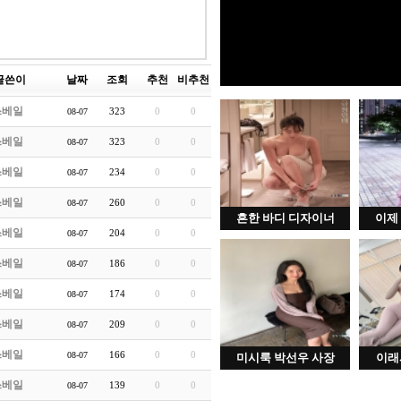
글쓴이
날짜
조회
추천
비추천
쓰베일
323
0
0
08-07
쓰베일
323
0
0
08-07
쓰베일
234
0
0
08-07
쓰베일
260
0
0
08-07
흔한 바디 디자이너
이제
쓰베일
204
0
0
08-07
쓰베일
186
0
0
08-07
쓰베일
174
0
0
08-07
쓰베일
209
0
0
08-07
쓰베일
166
0
0
08-07
미시룩 박선우 사장
이래
쓰베일
139
0
0
08-07