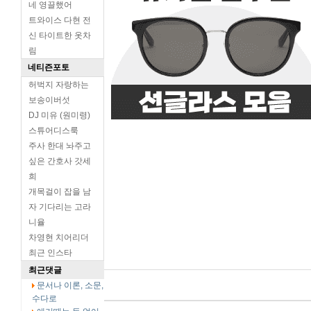
네 영끌했어
트와이스 다현 전
신 타이트한 옷차
림
네티즌포토
허벅지 자랑하는
보송이버섯
DJ 미유 (원미령)
스튜어디스룩
주사 한대 놔주고
싶은 간호사 갓세
희
개목걸이 잡을 남
자 기다리는 고라
니율
차영현 치어리더
최근 인스타
최근댓글
문서나 이론, 소문,
수다로