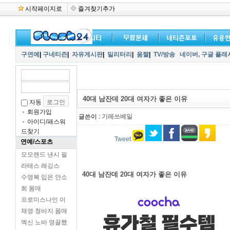
시작페이지로
즐겨찾기추가
구연예
|
구네티즌
|
자유게시판
|
밀리터리
|
움짤
|
TV/방송
네이버,
구글 플래
40대 남잔데 20대 여자가 좋은 이유
자동
회원가입
글쓴이 :
기레쓰베일
아이디/패스워
드찾기
Tweet
연예/스포츠
모모랜드 낸시 필
라테스 레깅스
40대 남잔데 20대 여자가 좋은 이유
수영복 입은 안소
희 몸매
프로미스나인 이
채영 청바지 몸매
엑신 노바 영끌했