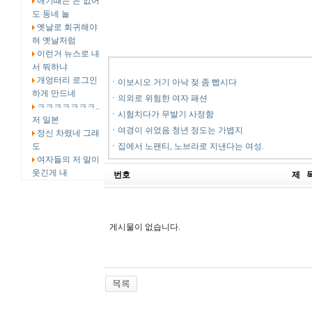
애기때는 돈 없어
도 동네 놀
옛날로 회귀해야
혀 옛날처럼
이런거 뉴스로 내
서 뭐하냐
개엉터리 로그인
ㆍ
이보시오 거기 아낙 젖 좀 빱시다
하게 만드네
ㆍ
의외로 위험한 여자 패션
ㅋㅋㅋㅋㅋㅋㅋ..
ㆍ
시험치다가 무발기 사정함
저 일본
ㆍ
여경이 쉬었음 청년 정도는 가볍지
정신 차렸네 그래
도
ㆍ
집에서 노팬티, 노브라로 지낸다는 여성.
여자들의 저 말이
웃긴게 내
번호
제 
게시물이 없습니다.